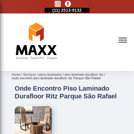
11)
2621-1798
(11)
2513-9132
(11)
2621-1798
Home
Serviços
pisos laminados
piso laminado durafloor ritz
onde encontro piso laminado durafloor ritz Parque São Rafael
Onde Encontro Piso Laminado
Durafloor Ritz Parque São Rafael