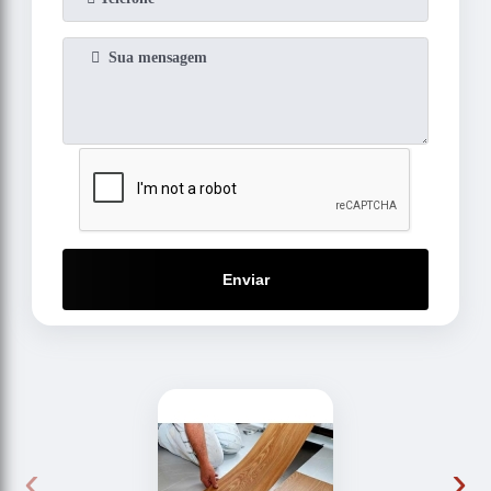
Enviar
‹
›