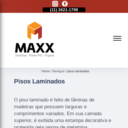
11)
2513-9132
(11)
2621-1798
(11)
2513-9132
Home
Serviços
pisos laminados
Pisos Laminados
O piso laminado é feito de lâminas de
madeiras que possuem larguras e
comprimentos variados. Em sua camada
superior, é exibida uma estampa decorativa e
protegida pela resina de melamina.