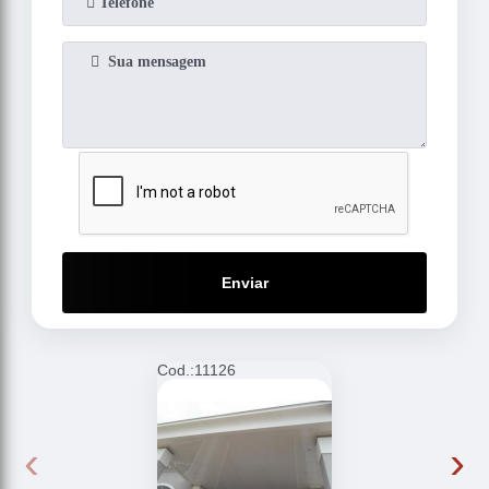
Enviar
Cod.:
11126
C
‹
›