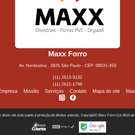
Maxx Forro
Av. Nordestina , 3825 São Paulo - CEP: 08031-450
(11) 2513-9132
(11) 2621-1798
Empresa
Missão
Serviços
Contato
Mapa do site
Mai
or deste site está sujeito à proteção de direitos autorais. Copyright© Maxx Forro (Lei 9610 d