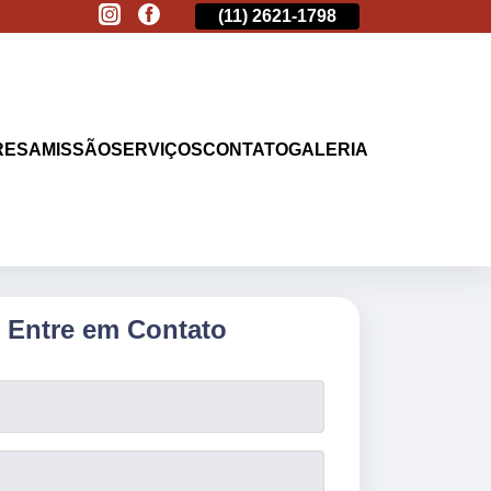
(11)
2513-9132
(11)
2621-1798
(11)
2513-9
RESA
MISSÃO
SERVIÇOS
CONTATO
GALERIA
Entre em Contato