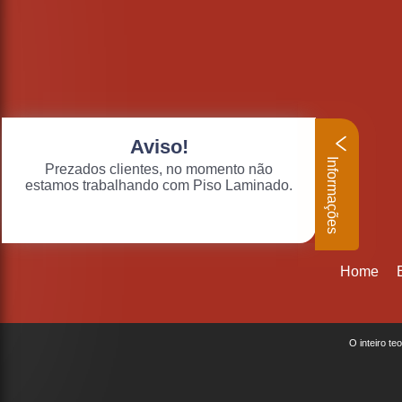
Aviso!
Informações
Prezados clientes, no momento não
estamos trabalhando com Piso Laminado.
Home
O inteiro te