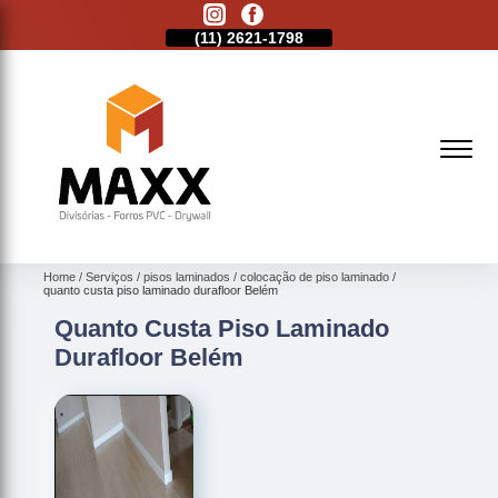
11)
2513-9132
(11)
2621-1798
(11)
2513-9132
Home
Serviços
pisos laminados
colocação de piso laminado
quanto custa piso laminado durafloor Belém
Quanto Custa Piso Laminado
Durafloor Belém