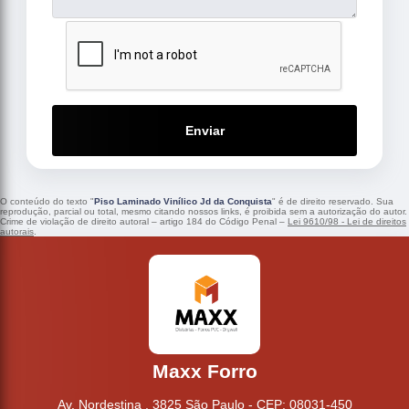
Enviar
O conteúdo do texto "
Piso Laminado Vinílico Jd da Conquista
" é de direito reservado. Sua
reprodução, parcial ou total, mesmo citando nossos links, é proibida sem a autorização do autor.
Crime de violação de direito autoral – artigo 184 do Código Penal –
Lei 9610/98 - Lei de direitos
autorais
.
Maxx Forro
Av. Nordestina , 3825 São Paulo - CEP: 08031-450