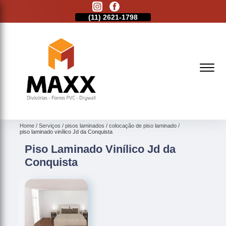
11)
2513-9132
(11)
2621-1798
(11)
2513-9132
Home
Serviços
pisos laminados
colocação de piso laminado
piso laminado vinílico Jd da Conquista
Piso Laminado Vinílico Jd da
Conquista