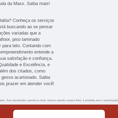
juda da Maxx. Saiba mais!
Dalila? Conheça os serviços
está buscando ao se pensar
pções variadas que a
floor, piso laminado
por para teto. Contando com
 o empreendimento entende a
ua satisfação e confiança.
ualidade e Excelência, e
além dos citados, como
de gesso acartonado. Saiba
os prazer em atender você!
rvado. Sua reprodução, parcial ou total, mesmo citando nossos links, é proibida sem a autorizaçã