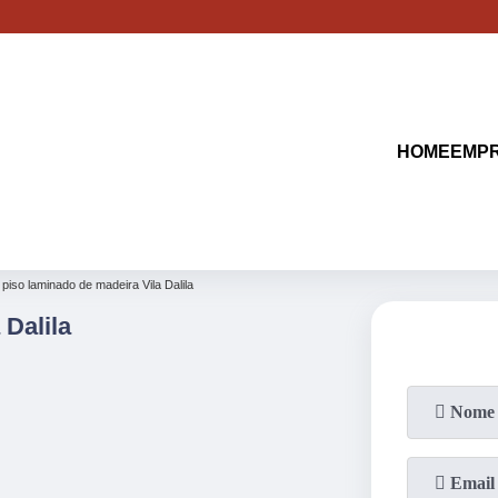
(11)
2513-9132
(11)
2621-1798
HOME
EMP
piso laminado de madeira Vila Dalila
 Dalila