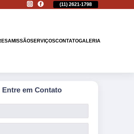
(11)
2513-9132
(11)
2621-1798
(11)
2513-9132
RESA
MISSÃO
SERVIÇOS
CONTATO
GALERIA
Entre em Contato