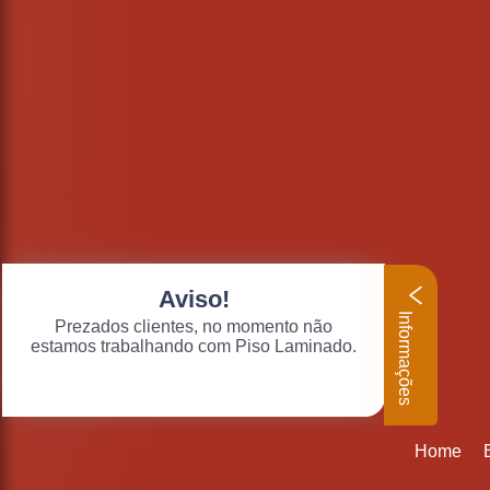
Aviso!
Informações
Prezados clientes, no momento não
estamos trabalhando com Piso Laminado.
Home