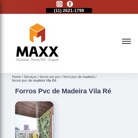
11)
2513-9132
(11)
2621-1798
(11)
2513-9132
Home
Serviços
forros em pvc
forro pvc de madeira
forros pvc de madeira Vila Ré
Forros Pvc de Madeira Vila Ré