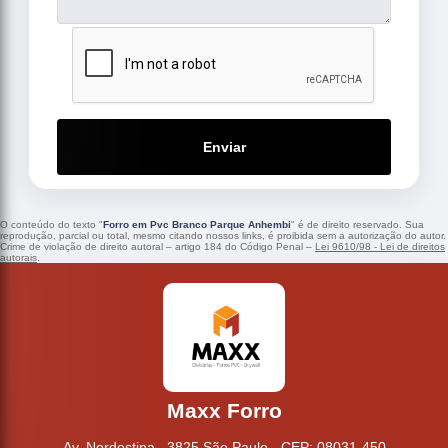
Enviar
O conteúdo do texto "
Forro em Pvc Branco Parque Anhembi
" é de direito reservado. Sua
reprodução, parcial ou total, mesmo citando nossos links, é proibida sem a autorização do autor.
Crime de violação de direito autoral – artigo 184 do Código Penal –
Lei 9610/98 - Lei de direitos
autorais
.
Maxx Forro
Av. Nordestina , 3825 São Paulo - CEP: 08031-450