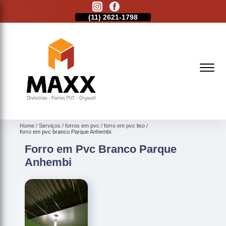
11)
2513-9132
(11)
2621-1798
(11)
2513-9132
Home
Serviços
forros em pvc
forro em pvc liso
forro em pvc branco Parque Anhembi
Forro em Pvc Branco Parque
Anhembi