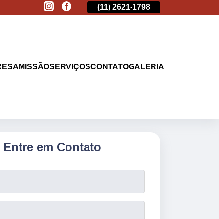
(11)
2513-9132
(11)
2621-1798
(11)
2513-9132
RESA
MISSÃO
SERVIÇOS
CONTATO
GALERIA
Entre em Contato