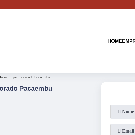
(11)
2513-9132
(11)
2621-1798
HOME
EMP
forro em pvc decorado Pacaembu
corado Pacaembu