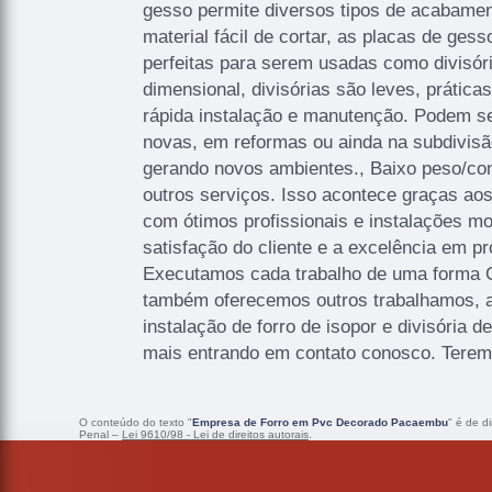
gesso permite diversos tipos de acabamen
material fácil de cortar, as placas de ge
perfeitas para serem usadas como divisóri
dimensional, divisórias são leves, práticas,
rápida instalação e manutenção. Podem se
novas, em reformas ou ainda na subdivisã
gerando novos ambientes., Baixo peso/con
outros serviços. Isso acontece graças ao
com ótimos profissionais e instalações 
satisfação do cliente e a excelência em pr
Executamos cada trabalho de uma forma Q
também oferecemos outros trabalhamos, 
instalação de forro de isopor e divisória 
mais entrando em contato conosco. Terem
O conteúdo do texto "
Empresa de Forro em Pvc Decorado Pacaembu
" é de d
Penal –
Lei 9610/98 - Lei de direitos autorais
.