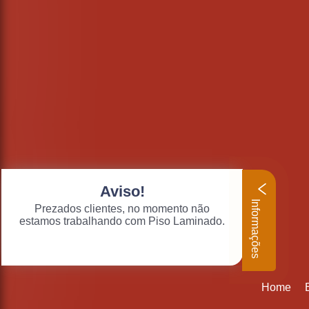
Aviso!
Informações
Prezados clientes, no momento não
estamos trabalhando com Piso Laminado.
Home