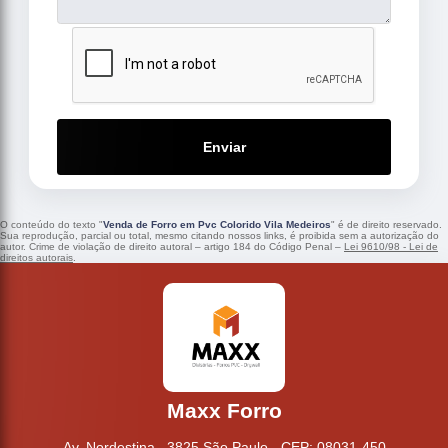
Enviar
O conteúdo do texto "
Venda de Forro em Pvc Colorido Vila Medeiros
" é de direito reservado.
Sua reprodução, parcial ou total, mesmo citando nossos links, é proibida sem a autorização do
autor. Crime de violação de direito autoral – artigo 184 do Código Penal –
Lei 9610/98 - Lei de
direitos autorais
.
Maxx Forro
Av. Nordestina , 3825 São Paulo - CEP: 08031-450