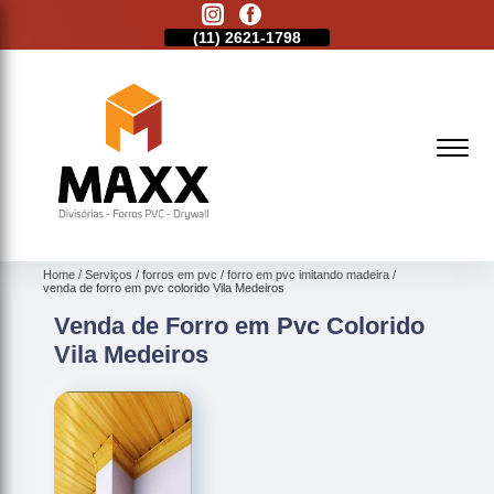
11)
2513-9132
(11)
2621-1798
(11)
2513-9132
Home
Serviços
forros em pvc
forro em pvc imitando madeira
venda de forro em pvc colorido Vila Medeiros
Venda de Forro em Pvc Colorido
Vila Medeiros