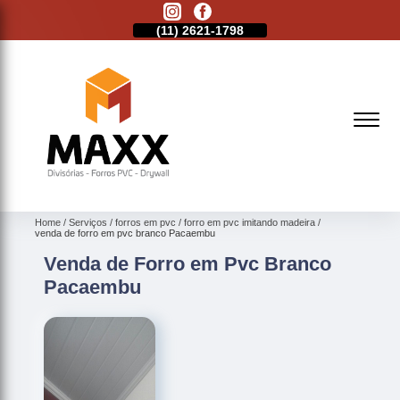
11)
2513-9132
(11)
2621-1798
(11)
2513-9132
Home
Serviços
forros em pvc
forro em pvc imitando madeira
venda de forro em pvc branco Pacaembu
Venda de Forro em Pvc Branco
Pacaembu