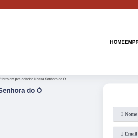
(11)
2513-9132
(11)
2621-1798
HOME
EMP
forro em pvc colorido Nossa Senhora do Ó
Senhora do Ó