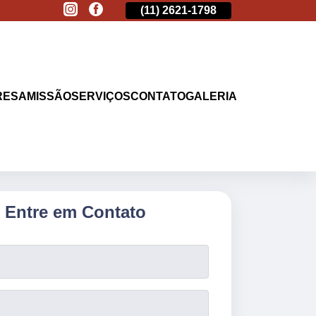
(11)
2513-9132
(11)
2621-1798
(11)
2513-9132
RESA
MISSÃO
SERVIÇOS
CONTATO
GALERIA
Entre em Contato