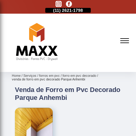
11)
2513-9132
(11)
2621-1798
(11)
2513-9132
Home
Serviços
forros em pvc
forro em pvc decorado
venda de forro em pvc decorado Parque Anhembi
Venda de Forro em Pvc Decorado
Parque Anhembi