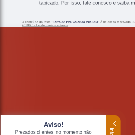
tabicado. Por isso, fale conosco e saiba m
O conteúdo do texto "
Forro de Pvc Colorido Vila Dila
" é de direito reservado. 
9610/98 - Lei de direitos autorais
.
Aviso!
Prezados clientes, no momento não