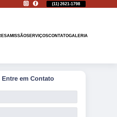
(11)
2513-9132
(11)
2621-1798
(11)
2513-9132
RESA
MISSÃO
SERVIÇOS
CONTATO
GALERIA
Entre em Contato