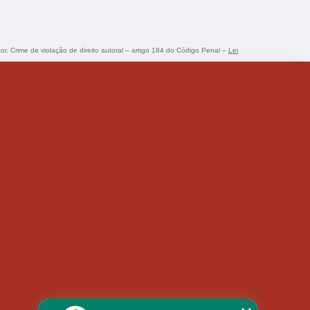
tor. Crime de violação de direito autoral – artigo 184 do Código Penal –
Lei