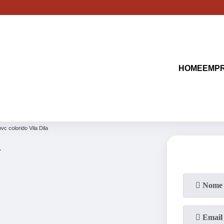
(11)
2513-9132
(11)
2621-1798
HOME
EMP
pvc colorido Vila Dila
a