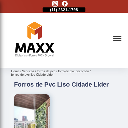
11)
2513-9132
(11)
2621-1798
(11)
2513-9132
Home
Serviços
forros de pvc
forro de pvc decorado
forros de pvc liso Cidade Líder
Forros de Pvc Liso Cidade Líder