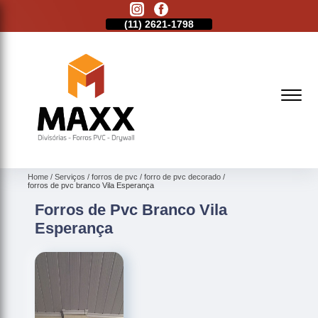
11)
2513-9132
(11)
2621-1798
(11)
2513-9132
Home
Serviços
forros de pvc
forro de pvc decorado
forros de pvc branco Vila Esperança
Forros de Pvc Branco Vila
Esperança