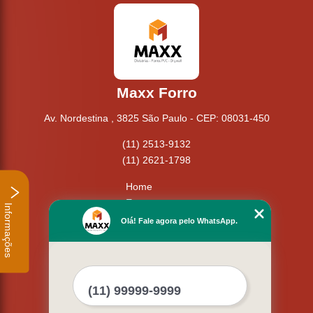
Maxx Forro
Av. Nordestina , 3825 São Paulo - CEP: 08031-450
(11) 2513-9132
(11) 2621-1798
Home
Empresa
Informações
Missão
Olá! Fale agora pelo WhatsApp.
Serviços
Contato
Mapa do site
Mais Serviços