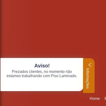
Aviso!
Informações
Prezados clientes, no momento não
estamos trabalhando com Piso Laminado.
Home