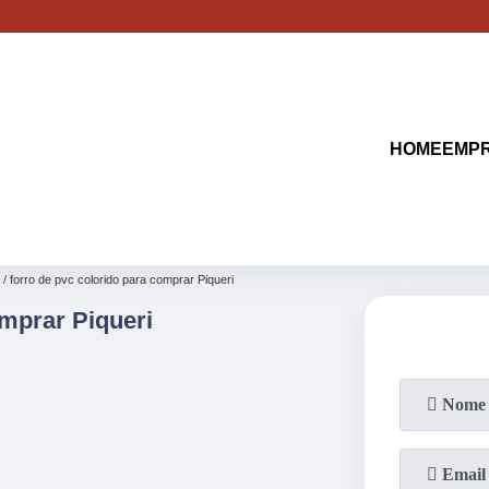
(11)
2513-9132
(11)
2621-1798
HOME
EMP
forro de pvc colorido para comprar Piqueri
mprar Piqueri