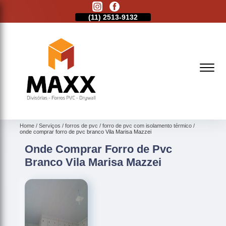
11)
2621-1798
(11)
2513-9132
(11)
2621-1798
Home
Serviços
forros de pvc
forro de pvc com isolamento térmico
onde comprar forro de pvc branco Vila Marisa Mazzei
Onde Comprar Forro de Pvc
Branco Vila Marisa Mazzei