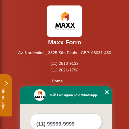
Maxx Forro
Av. Nordestina , 3825 São Paulo - CEP: 08031-450
(11) 2513-9132
(11) 2621-1798
Home
Empresa
Informações
Missão
Olá! Fale agora pelo WhatsApp.
Serviços
Contato
Mapa do site
Mais Serviços