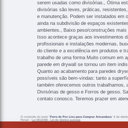
serem usadas como divisórias., Ótima est
divisórias são leves, práticas, resistentes,
e manutenção. Podem ser instalados em o
ainda na subdivisão de espaços existente
ambientes., Baixo peso/construções mais l
Isso acontece graças aos investimentos 
profissionais e instalações modernas, bu
do cliente e a excelência em produtos e 
trabalho de uma forma Muito comum em a
parede em drywall se tornou um item indi
Quanto ao acabamento para paredes drywal
possíveis são bem-vindas: tanto a superfíc
também oferecemos outros trabalhamos, 
Divisórias de gesso e Forros de gesso. S
contato conosco. Teremos prazer em aten
O conteúdo do texto "
Forro de Pvc Liso para Comprar Aricanduva
" é de direi
Penal –
Lei 9610/98 - Lei de direitos autorais
.