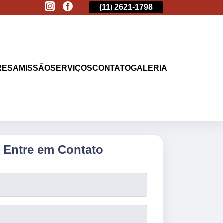
(11)
2513-9132
(11)
2621-1798
(11)
2513-9132
RESA
MISSÃO
SERVIÇOS
CONTATO
GALERIA
Entre em Contato