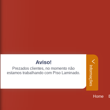
Aviso!
Informações
Prezados clientes, no momento não
estamos trabalhando com Piso Laminado.
Home