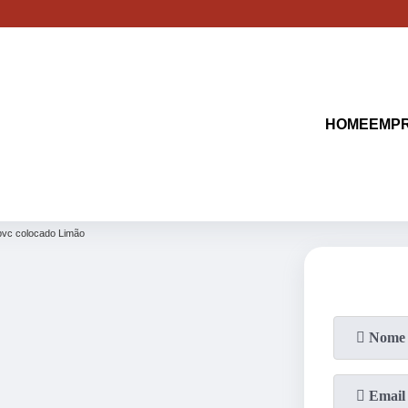
(11)
2513-9132
(11)
2621-1798
HOME
EMP
 pvc colocado Limão