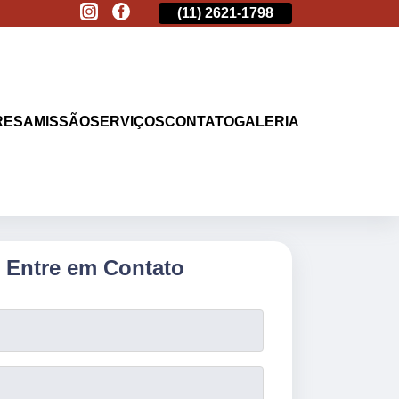
(11)
2513-9132
(11)
2621-1798
(11)
2513-9132
RESA
MISSÃO
SERVIÇOS
CONTATO
GALERIA
Entre em Contato