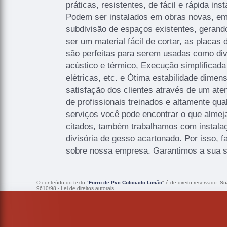
práticas, resistentes, de fácil e rápida in
Podem ser instalados em obras novas, em
subdivisão de espaços existentes, gerand
ser um material fácil de cortar, as placa
são perfeitas para serem usadas como divi
acústico e térmico, Execução simplificada 
elétricas, etc. e Ótima estabilidade dimen
satisfação dos clientes através de um ate
de profissionais treinados e altamente qu
serviços você pode encontrar o que almeja
citados, também trabalhamos com instalaç
divisória de gesso acartonado. Por isso, 
sobre nossa empresa. Garantimos a sua s
O conteúdo do texto "
Forro de Pvc Colocado Limão
" é de direito reservado. S
9610/98 - Lei de direitos autorais
.