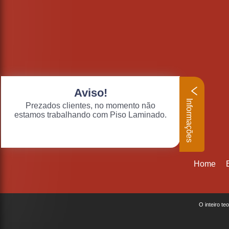
Aviso!
Informações
Prezados clientes, no momento não
estamos trabalhando com Piso Laminado.
Home
O inteiro te