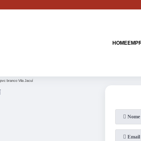
(11)
2513-9132
(11)
2621-1798
HOME
EMP
 pvc branco Vila Jacuí
í