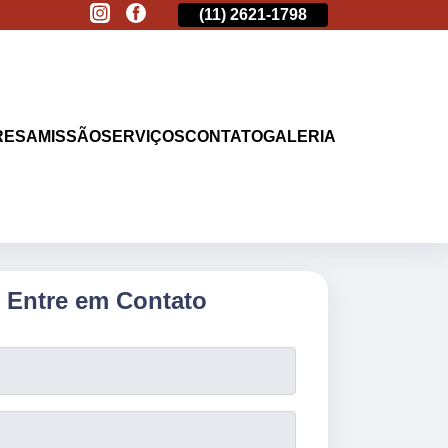
(11)
2513-9132
(11)
2621-1798
(11)
2513-9132
RESA
MISSÃO
SERVIÇOS
CONTATO
GALERIA
Entre em Contato