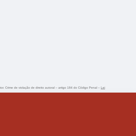
tor. Crime de violação de direito autoral – artigo 184 do Código Penal –
Lei