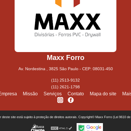
Maxx Forro
Av. Nordestina , 3825 São Paulo - CEP: 08031-450
(11) 2513-9132
(11) 2621-1798
Empresa
Missão
Serviços
Contato
Mapa do site
Mai
or deste site está sujeito à proteção de direitos autorais. Copyright© Maxx Forro (Lei 9610 d