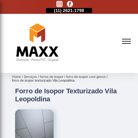
11)
2513-9132
(11)
2621-1798
(11)
2513-9132
Home
Serviços
forros de isopor
forro de isopor com gesso
forro de isopor texturizado Vila Leopoldina
Forro de Isopor Texturizado Vila
Leopoldina