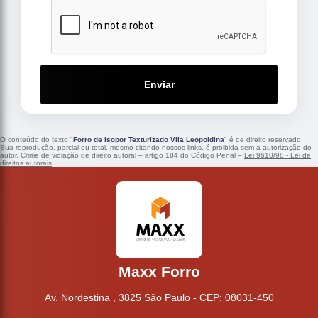
Enviar
O conteúdo do texto "
Forro de Isopor Texturizado Vila Leopoldina
" é de direito reservado.
Sua reprodução, parcial ou total, mesmo citando nossos links, é proibida sem a autorização do
autor. Crime de violação de direito autoral – artigo 184 do Código Penal –
Lei 9610/98 - Lei de
direitos autorais
.
Maxx Forro
Av. Nordestina , 3825 São Paulo - CEP: 08031-450