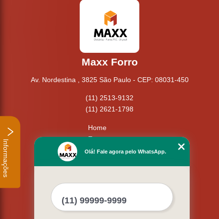
Maxx Forro
Av. Nordestina , 3825 São Paulo - CEP: 08031-450
(11) 2513-9132
(11) 2621-1798
Home
Empresa
Informações
Missão
Olá! Fale agora pelo WhatsApp.
Serviços
Contato
Mapa do site
Mais Serviços