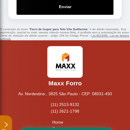
Enviar
O conteúdo do texto "
Forro de Isopor para Teto Vila Guilherme
" é de direito reservado. Sua
reprodução, parcial ou total, mesmo citando nossos links, é proibida sem a autorização do autor.
Crime de violação de direito autoral – artigo 184 do Código Penal –
Lei 9610/98 - Lei de direitos
autorais
.
Maxx Forro
Av. Nordestina , 3825 São Paulo - CEP: 08031-450
(11) 2513-9132
(11) 2621-1798
Home
Empresa