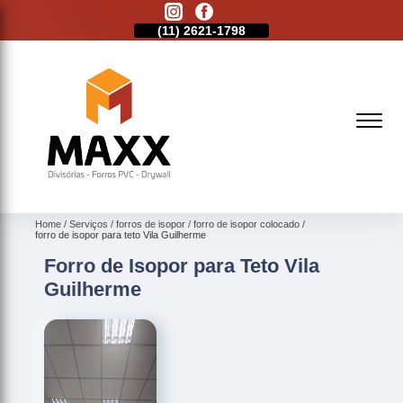
11)
2513-9132
(11)
2621-1798
(11)
2513-9132
Home
Serviços
forros de isopor
forro de isopor colocado
forro de isopor para teto Vila Guilherme
Forro de Isopor para Teto Vila
Guilherme