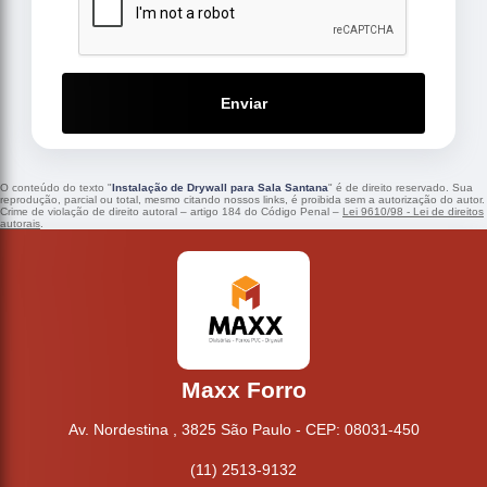
Enviar
O conteúdo do texto "
Instalação de Drywall para Sala Santana
" é de direito reservado. Sua
reprodução, parcial ou total, mesmo citando nossos links, é proibida sem a autorização do autor.
Crime de violação de direito autoral – artigo 184 do Código Penal –
Lei 9610/98 - Lei de direitos
autorais
.
Maxx Forro
Av. Nordestina , 3825 São Paulo - CEP: 08031-450
(11) 2513-9132