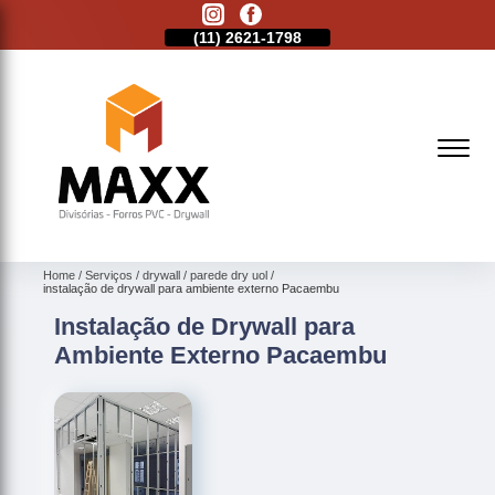
11)
2513-9132
(11)
2621-1798
(11)
2513-9132
Home
Serviços
drywall
parede dry uol
instalação de drywall para ambiente externo Pacaembu
Instalação de Drywall para
Ambiente Externo Pacaembu