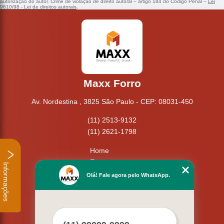
autorização do autor. Crime de violação de direito autoral – artigo 184 do Código Penal –
Lei
9610/98 - Lei de direitos autorais
.
Maxx Forro
Av. Nordestina , 3825 São Paulo - CEP: 08031-450
(11) 2513-9132
(11) 2621-1798
Home
Empresa
Informações
Missão
Olá! Fale agora pelo WhatsApp.
Serviços
Contato
Mapa do site
Mais Serviços