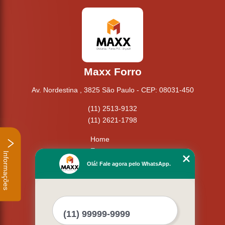
Maxx Forro
Av. Nordestina , 3825 São Paulo - CEP: 08031-450
(11) 2513-9132
(11) 2621-1798
Home
Empresa
Informações
Missão
Olá! Fale agora pelo WhatsApp.
Serviços
Contato
Mapa do site
Mais Serviços