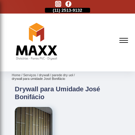
11)
2621-1798
(11)
2513-9132
(11)
2621-1798
Home
Serviços
drywall
parede dry uol
drywall para umidade José Bonifácio
Drywall para Umidade José
Bonifácio