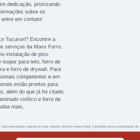
om dedicação, priorizando
formações sobre os
 entre em contato!
ço Tucuruvi? Encontre a
os serviços da Maxx Forro.
o instalação de piso
 isopor para teto, forro de
a e forro de drywall. Para
ssionais competentes e em
onais estão prontos para
 além do que já foi citado,
minado vinílico e forro de
saiba mais.
o. Sua reprodução, parcial ou total, mesmo citando nossos links, é proibida sem a autorização do 