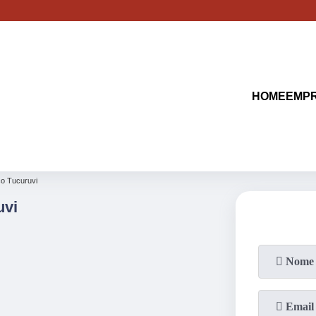
(11)
2513-9132
(11)
2621-1798
HOME
EMP
ço Tucuruvi
uvi