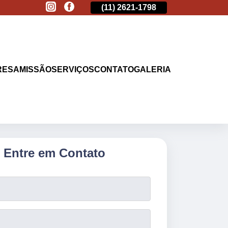
(11)
2513-9132
(11)
2621-1798
(11)
2513-9132
RESA
MISSÃO
SERVIÇOS
CONTATO
GALERIA
Entre em Contato