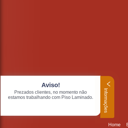
Aviso!
Informações
Prezados clientes, no momento não
estamos trabalhando com Piso Laminado.
Home