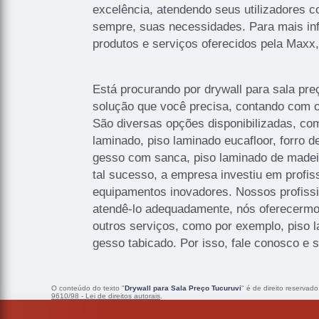
excelência, atendendo seus utilizadores c
sempre, suas necessidades. Para mais in
produtos e serviços oferecidos pela Maxx,
Está procurando por drywall para sala pre
solução que você precisa, contando com 
São diversas opções disponibilizadas, com
laminado, piso laminado eucafloor, forro de
gesso com sanca, piso laminado de madeir
tal sucesso, a empresa investiu em profi
equipamentos inovadores. Nossos profissi
atendê-lo adequadamente, nós oferecermos,
outros serviços, como por exemplo, piso la
gesso tabicado. Por isso, fale conosco e 
O conteúdo do texto "
Drywall para Sala Preço Tucuruvi
" é de direito reservad
9610/98 - Lei de direitos autorais
.