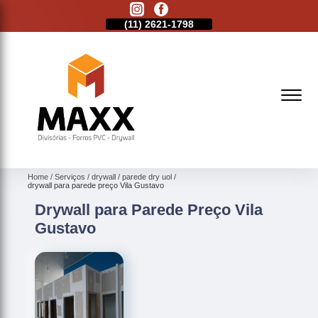
11)
2513-9132
(11)
2621-1798
(11)
2513-9132
Home
Serviços
drywall
parede dry uol
drywall para parede preço Vila Gustavo
Drywall para Parede Preço Vila
Gustavo