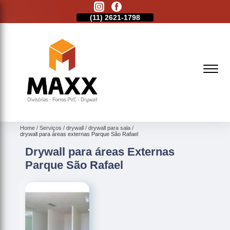
11)
2513-9132
(11)
2621-1798
(11)
2513-9132
Home
Serviços
drywall
drywall para sala
drywall para áreas externas Parque São Rafael
Drywall para áreas Externas
Parque São Rafael