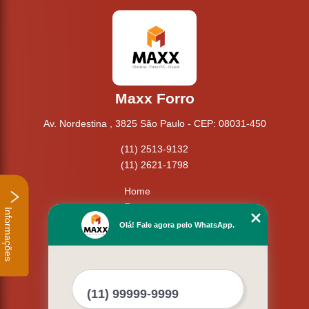
Maxx Forro
Av. Nordestina , 3825 São Paulo - CEP: 08031-450
(11) 2513-9132
(11) 2621-1798
Home
Empresa
Informações
Missão
Olá! Fale agora pelo WhatsApp.
Serviços
Contato
Mapa do site
Mais Serviços