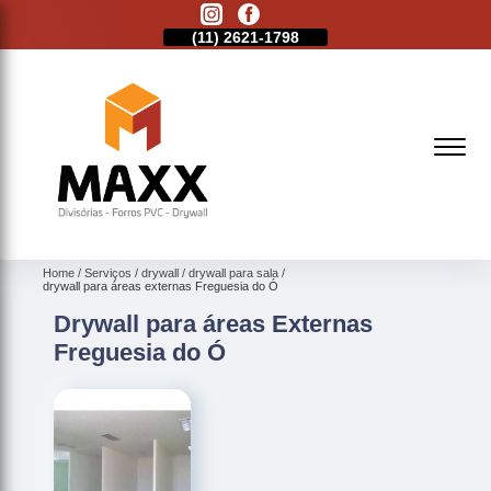
11)
2513-9132
(11)
2621-1798
(11)
2513-9132
Home
Serviços
drywall
drywall para sala
drywall para áreas externas Freguesia do Ó
Drywall para áreas Externas
Freguesia do Ó