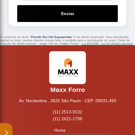
Enviar
O conteúdo do texto "
Parede Dry Uol Sapopemba
" é de direito reservado. Sua reprodução,
parcial ou total, mesmo citando nossos links, é proibida sem a autorização do autor. Crime de
violação de direito autoral – artigo 184 do Código Penal –
Lei 9610/98 - Lei de direitos autorais
.
Maxx Forro
Av. Nordestina , 3825 São Paulo - CEP: 08031-450
(11) 2513-9132
(11) 2621-1798
Home