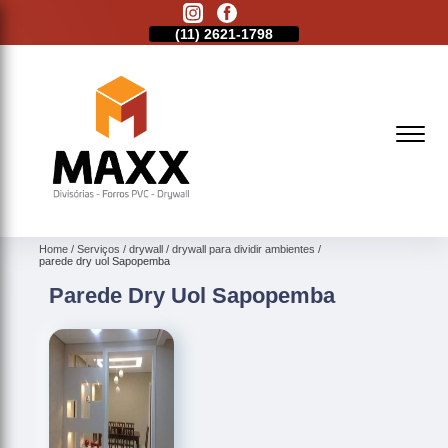
11)
2513-9132
(11)
2621-1798
(11)
2513-9132
Home
Serviços
drywall
drywall para dividir ambientes
parede dry uol Sapopemba
Parede Dry Uol Sapopemba