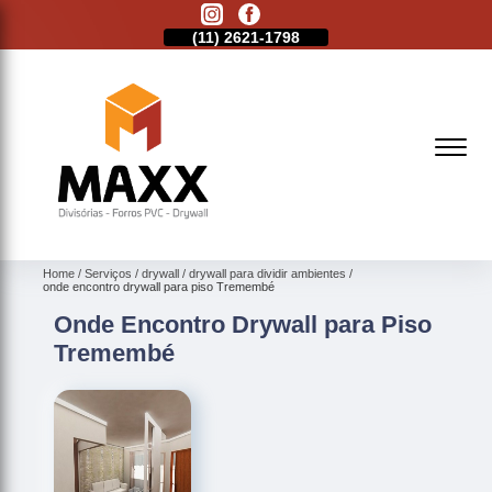
11)
2513-9132
(11)
2621-1798
(11)
2513-9132
Home
Serviços
drywall
drywall para dividir ambientes
onde encontro drywall para piso Tremembé
Onde Encontro Drywall para Piso
Tremembé