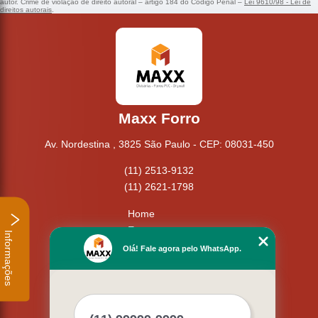
autor. Crime de violação de direito autoral – artigo 184 do Código Penal –
Lei 9610/98 - Lei de
direitos autorais
.
Maxx Forro
Av. Nordestina , 3825 São Paulo - CEP: 08031-450
(11) 2513-9132
(11) 2621-1798
Home
Empresa
Informações
Missão
Olá! Fale agora pelo WhatsApp.
Serviços
Contato
Mapa do site
Mais Serviços