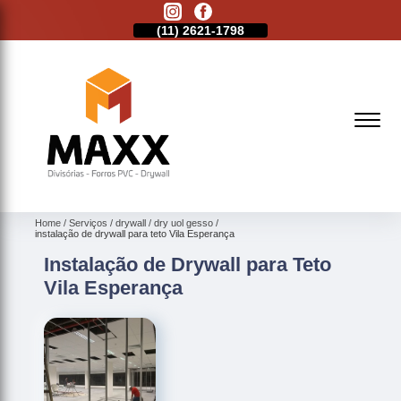
11)
2513-9132
(11)
2621-1798
(11)
2513-9132
Home
Serviços
drywall
dry uol gesso
instalação de drywall para teto Vila Esperança
Instalação de Drywall para Teto
Vila Esperança