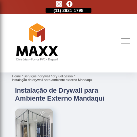
11)
2513-9132
(11)
2621-1798
(11)
2513-9132
Home
Serviços
drywall
dry uol gesso
instalação de drywall para ambiente externo Mandaqui
Instalação de Drywall para
Ambiente Externo Mandaqui