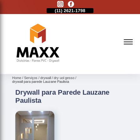
11)
2513-9132
(11)
2621-1798
(11)
2513-9132
Home
Serviços
drywall
dry uol gesso
drywall para parede Lauzane Paulista
Drywall para Parede Lauzane
Paulista